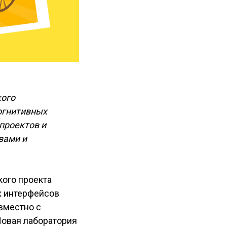
кого
когнитивных
проектов и
вами и
кого проекта
х интерфейсов
вместно с
Новая лаборатория