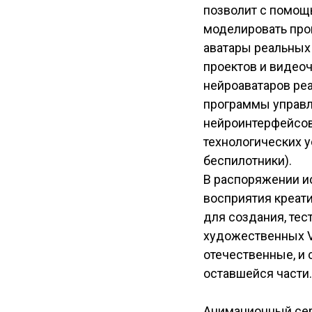
позволит с помощ
моделировать про
аватары реальных 
проектов и видео
нейроаватаров ре
программы управ
нейроинтерфейсов
технологических у
беспилотники).
В распоряжении и
восприятия креати
для создания, тес
художественных V
отечественные, и 
оставшейся части.
Анимационный сер