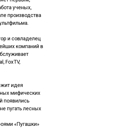
бота ученых,
апе производства
ультфильма.
тор и совладелец
нейших компаний в
обслуживает
l, FoxTV,
лежит идея
стных мифических
й появились
не пугать лесных
роями «Пугашки»