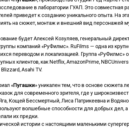
сследование в лаборатории ГУАП. Это совместная ра
елей приведет к созданию уникального опыта. На эт
лиять на сюжет, монтаж и внешний вид персонажей м
ование будет Алексей Козуляев, генеральный дирек
группы компаний «РуФилмс». RuFilms — одна из круп
ихся переводом и локализацией. Группа «РуФилмс» 
пных клиентов, как Netflix, AmazonPrime, NBCUniversa
Blizzard, Asahi TV.
иал «
Пугашки
» уникален тем, что в основе сюжета 
сказок для современного зрителя, где у широкоизве
Яга, Кощей Бессмертный, Лиса Патрикеевна и Водяно
пользуют волшебные способности для добрых дел, а 
елали их предки.
ической истории с настоящими маленькими суперге