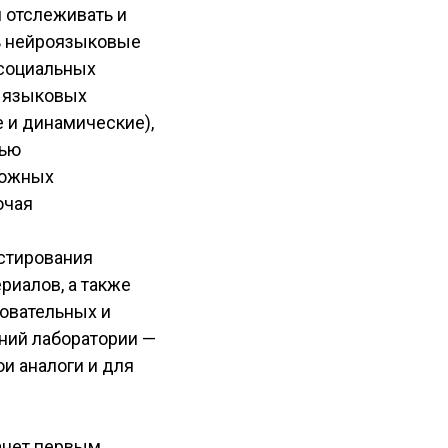
 отслеживать и
ь нейроязыковые
 социальных
я языковых
 и динамические),
щью
ложных
ючая
естирования
риалов, а также
зовательных и
ний лаборатории —
ои аналоги и для
нет первым,