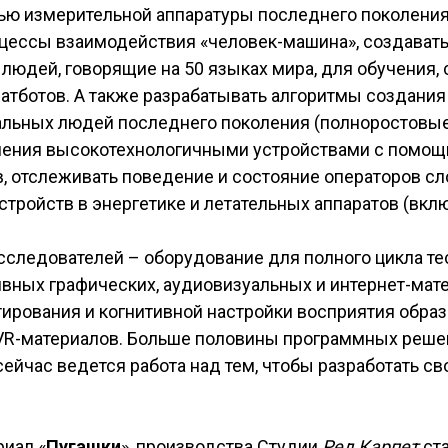
ью измерительной аппаратуры последнего поколения
цессы взаимодействия «человек-машина», создават
людей, говорящие на 50 языках мира, для обучения,
чатботов. А также разрабатывать алгоритмы создани
альных людей последнего поколения (полноростовые
ления высокотехнологичными устройствами с помо
, отслеживать поведение и состояние операторов с
стройств в энергетике и летательных аппаратов (вкл
сследователей – оборудование для полного цикла т
вных графических, аудиовизуальных и интернет-мате
тирования и когнитивной настройки восприятия обра
R-материалов. Больше половины программных реше
сейчас ведется работа над тем, чтобы разработать св
иал «
Пугашки
», производства Студии
Ред Карпет
ста