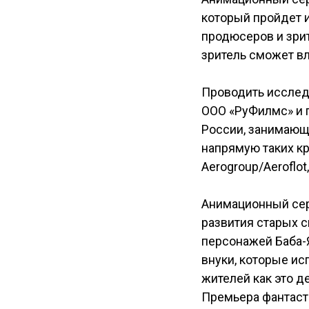
который пройдет и
продюсеров и зрит
зритель сможет в
Проводить исслед
ООО «РуФилмс» и 
России, занимающ
напрямую таких кру
Aerogroup/Aeroflot, 
Анимационный сер
развития старых 
персонажей Баба-
внуки, которые ис
жителей как это д
Премьера фантаст