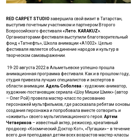
RED CARPET STUDIO
завершила свой визит в Татарстан,
выступив почетным участником и партнером Второго
Всероссийского фестиваля
«Лето. KARAKUZ»
.
Организаторами фестиваля выступили благотворительный
фонд «Татнефть», Школа анимации «А1002». Целью
фестиваля является объединение народов и культур в
творческом самовыражении.
19-20 августа 2022 в Альметьевске успешно прошла
анимационная программа фестиваля. Как и в прошлом году,
студия привезла лучших специалистов и экспертов в
области анимации.
Адель Соболева
- художник-аниматор,
художник-постановщик сериала «Шоу Мишки Шмяк» (автор
– Олег Рой) провела мастер-класс по рисованию
персонажей мультфильмов, где рассказала ребятам основы
создания персонажа и попробовала вместе сотворить и
«оживить» своего мультипликационного героя.
Артем
Четвериков
– известный актер, режиссер, креативный
продюсер «Космический Доктор Кот», «Пугашки»– в течение
всего дня преподавал детям всех возрастов мастер-классы