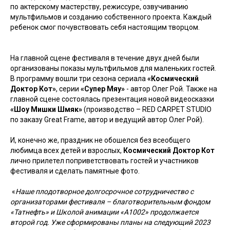
по актерскому мастерству, режиссуре, озвучиванию
мультфильмов и созданию собственного проекта. Каждый
ребенок смог почувствовать себя настоящим творцом.
На главной сцене фестиваля в течение двух дней были
организованы показы мультфильмов для маленьких гостей.
В программу вошли три сезона сериала
«Космический
Доктор Кот»
, серии
«Супер Мяу»
- автор Олег Рой. Также на
главной сцене состоялась презентация новой видеосказки
«Шоу Мишки Шмяк»
(производство – RED CARPET STUDIO
по заказу Great Frame, автор и ведущий автор Олег Рой).
И, конечно же, праздник не обошелся без всеобщего
любимца всех детей и взрослых,
Космический Доктор Кот
лично прилетел поприветствовать гостей и участников
фестиваля и сделать памятные фото.
«
Наше плодотворное долгосрочное сотрудничество с
организаторами фестиваля – благотворительным фондом
«Татнефть» и Школой анимации «А1002» продолжается
второй год. Уже сформированы планы на следующий 2023