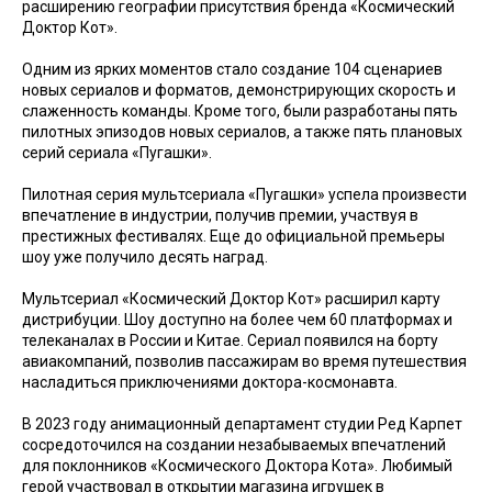
расширению географии присутствия бренда «Космический
Доктор Кот».
Одним из ярких моментов стало создание 104 сценариев
новых сериалов и форматов, демонстрирующих скорость и
слаженность команды. Кроме того, были разработаны пять
пилотных эпизодов новых сериалов, а также пять плановых
серий сериала «Пугашки».
Пилотная серия мультсериала «Пугашки» успела произвести
впечатление в индустрии, получив премии, участвуя в
престижных фестивалях. Еще до официальной премьеры
шоу уже получило десять наград.
Мультсериал «Космический Доктор Кот» расширил карту
дистрибуции. Шоу доступно на более чем 60 платформах и
телеканалах в России и Китае. Сериал появился на борту
авиакомпаний, позволив пассажирам во время путешествия
насладиться приключениями доктора-космонавта.
В 2023 году анимационный департамент студии Ред Карпет
сосредоточился на создании незабываемых впечатлений
для поклонников «Космического Доктора Кота». Любимый
герой участвовал в открытии магазина игрушек в