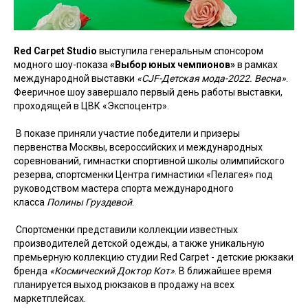
Red Carpet Studio
выступила генеральным спонсором
модного шоу-показа
«Выбор юных чемпионов»
в рамках
международной выставки
«CJF-Детская мода-2022. Весна»
.
Фееричное шоу завершало первый день работы выставки,
проходящей в ЦВК «Экспоцентр».
В показе приняли участие победители и призеры
первенства Москвы, всероссийских и международных
соревнований, гимнастки спортивной школы олимпийского
резерва, спортсменки Центра гимнастики «Пелагея» под
руководством мастера спорта международного
класса
Полины Груздевой
.
Спортсменки представили коллекции известных
производителей детской одежды, а также уникальную
премьерную коллекцию студии Red Carpet - детские рюкзаки
бренда
«Космический Доктор Кот»
. В ближайшее время
планируется выход рюкзаков в продажу на всех
маркетплейсах.