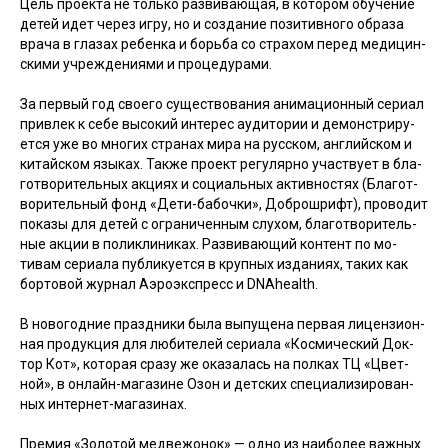
Цель про­ек­та не толь­ко раз­ви­ва­ющая, в ко­тором обу­чение
де­тей идет че­рез иг­ру, но и соз­да­ние по­зитив­но­го об­ра­за
вра­ча в гла­зах ре­бен­ка и борь­ба со стра­хом пе­ред ме­дицин­
ски­ми уч­режде­ни­ями и про­цеду­рами.
За пер­вый год сво­его су­щес­тво­вания ани­маци­он­ный се­ри­ал
прив­лек к се­бе вы­сокий ин­те­рес а­уди­тории и де­монс­три­ру­
ет­ся уже во мно­гих стра­нах ми­ра на рус­ском, ан­глий­ском и
ки­тай­ском язы­ках. Так­же про­ект ре­гуляр­но учас­тву­ет в бла­
гот­во­ритель­ных ак­ци­ях и со­ци­аль­ных ак­тивнос­тях (Бла­гот­
во­ритель­ный фонд «Де­ти-ба­боч­ки», Доб­рошрифт), про­водит
по­казы для де­тей с ог­ра­ничен­ным слу­хом, бла­гот­во­ритель­
ные ак­ции в по­лик­ли­никах. Раз­ви­ва­ющий кон­тент по мо­
тивам се­ри­ала пуб­ли­ку­ет­ся в круп­ных из­да­ни­ях, та­ких как
бор­то­вой жур­нал А­эро­экс­пресс и DNAhealth.
В но­вогод­ние праз­дни­ки бы­ла вы­пуще­на пер­вая ли­цен­зи­он­
ная про­дук­ция для лю­бите­лей се­ри­ала «Кос­ми­чес­кий Док­
тор Кот», ко­торая сра­зу же ока­залась на пол­ках ТЦ «Цвет­
ной», в он­лайн-ма­гази­не Озон и дет­ских спе­ци­али­зиро­ван­
ных ин­тернет-ма­гази­нах.
Пре­мия «Зо­лотой мед­ве­жонок» — од­но из на­ибо­лее важ­ных