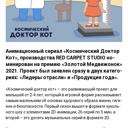
Ани­маци­он­ный се­ри­ал «Кос­ми­чес­кий Док­тор
Кот»,
про­из­водс­тва
RED CARPET STUDIO
но­
мини­рован на пре­мию «Зо­лотой Мед­ве­жонок»
2021. Про­ект был за­яв­лен сра­зу в двух ка­тего­
ри­ях:
«Ли­деры от­расли»
и
«Про­дук­ция го­да»
.
«Кос­ми­чес­кий док­тор кот» — это раз­ви­ва­ющий про­ект для
ма­лышей от 2-4 лет, ко­торый в иг­ро­вой фор­ме рас­ска­зыва­ет
са­мым ма­лень­ким об ос­но­вах здо­рово­го об­ра­за жиз­ни, ги­ги­
ене и бе­зопас­ности. Пер­вый се­зон вы­шел в фор­ма­те ку­коль­
но­го шоу с эле­мен­та­ми 2D-ани­мации, 26 се­рий по 5 мин, а
вто­рой – это де­сять му­зыкаль­ных се­рий в фор­ма­те 2D.